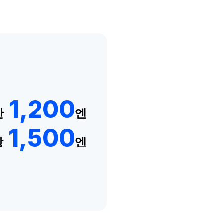
1,200
만
엔
1,500
상
엔