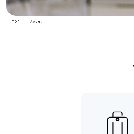
TOP
／ About