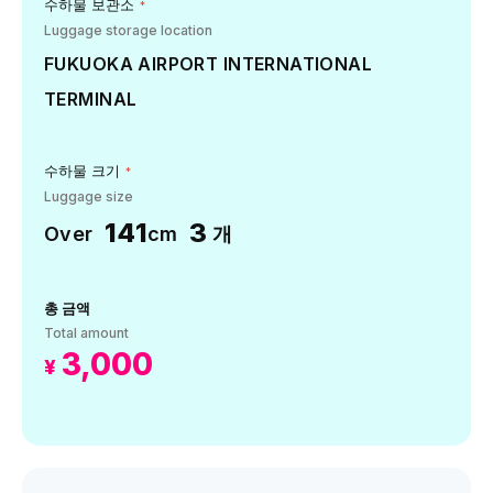
수하물 보관소
*
Luggage storage location
FUKUOKA AIRPORT INTERNATIONAL
TERMINAL
수하물 크기
*
Luggage size
141
3
Over
cm
개
총 금액
Total amount
3,000
¥